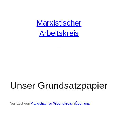
Zum
Inhalt
springen
Marxistischer
Arbeitskreis
Unser Grundsatzpapier
Verfasst von
Marxistischer Arbeitskreis
in
Über uns